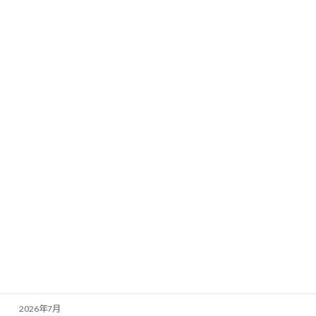
2026年5月1日
５月の壁画
2026年4月28日
カテゴリー
お知らせ
看多機
訪問看護
アーカイブ
2026年7月